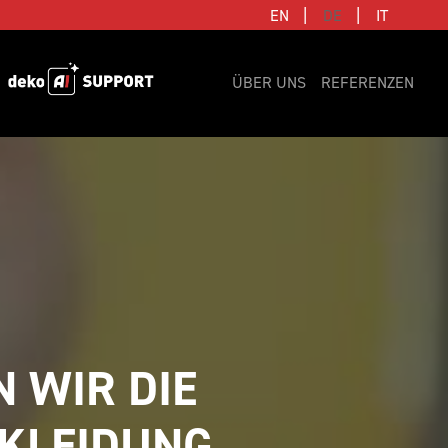
|
|
EN
DE
IT
ÜBER UNS
REFERENZEN
 WIR DIE 
KLEIDUNG 