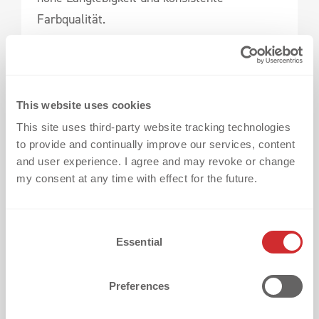
Farbqualität.
Wie kann ich verschiedene Heat Transfer
Techniken vorab vergleichen?
Mit THE BOX
–
unserer kuratierten Sample-Box. Sie enthält
This website uses cookies
eine Auswahl unserer beliebtesten Heat
This site uses third-party website tracking technologies
to provide and continually improve our services, content
Transfers, Materialien, Oberflächen und
and user experience. I agree and may revoke or change
Effekte und ist ideal, um Inspiration zu
my consent at any time with effect for the future.
sammeln und die passenden Optionen zu
bewerten.
C
Essential
o
n
s
Preferences
e
n