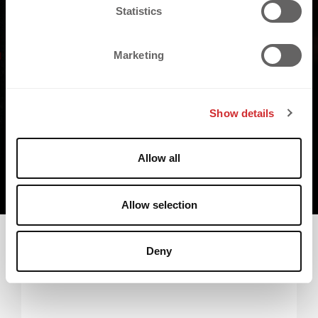
SO BAUST DU DIE 
t
Statistics
GRUNDLAGE (TEIL 4)
S
e
Marketing
l
e
c
Show details
t
i
o
Allow all
n
Allow selection
Deny