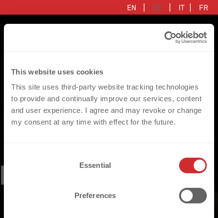
|
|
|
EN
DE
IT
FR
This website uses cookies
This site uses third-party website tracking technologies
to provide and continually improve our services, content
ÜBERSICHT
VEREINE & LIGEN
BLOG
DIGITALER PRODUKTPASS (DPP)
WER WIR SIND
SUCCESS STORIES
and user experience. I agree and may revoke or change
FLAT
MARKEN & HERSTELLER
SUCCESS STORIES
RFID-LÖSUNGEN
WIE WIR ARBEITEN
FUSSBALLPARTNER
my consent at any time with effect for the future.
3D
DEKO-AI CHAT
CONNECTED MERCHANDISE
FÜR WEN WIR PASSEN
ADIDAS NAMEN- & ZAHLENPROGRAMM
DIGITALER 
C
SUSTAINABLE
FAQ
LIMITED EDITION JERSEY
WIR SIND TEIL VON R-PAC
UNSERE KUNDEN
PRODUKTPASS 
Essential
o
n
ALLE PRODUKTE
PREISE
CONNECTED JERSEY
DEINE KARRIERE BEI UNS
(DPP): WOHER 
s
Preferences
KOMMEN DIE DATEN? 
BEMUSTERUNG
CUSTOMIZE YOUR JERSEY
KONTAKT
e
n