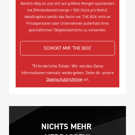
Bereich tätig ist und sich auf größere Mengen spezialisiert
hat (Mindestbestellmenge = 500 Stück pro Motiv).
dekoGraphics behält das Recht vor, THE BOX nicht an
Privatpersonen oder Unternehmen außerhalb ihres
geschäftlichen Tätigkeitsbereichs zu versenden.
SCHICKT MIR 'THE BOX'
*Erforderliche Felder. Wir werden Deine
Informationen niemals weitergeben. Sehe dir unsere
Datenschutzrichtlinie
an.
NICHTS MEHR 