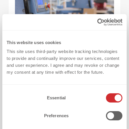
This website uses cookies
This site uses third-party website tracking technologies
to provide and continually improve our services, content
and user experience. I agree and may revoke or change
✅
Teste auf deinem Originaltextil.
Kein Stoff
my consent at any time with effect for the future.
reagiert gleich – Farbe, Finish und
Beschichtung machen den Unterschied.
C
Essential
o
✅
Halte Temperatur und Druck konstant.
n
Messe regelmäßig mit einem externen
s
Preferences
e
Thermometer – Anzeigen können um 5–10 °C
n