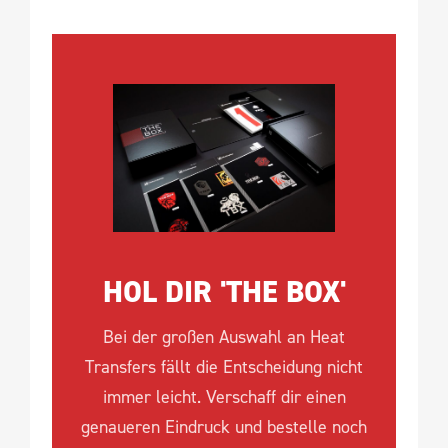
HOL DIR 'THE BOX'
Bei der großen Auswahl an Heat
Transfers fällt die Entscheidung nicht
immer leicht. Verschaff dir einen
genaueren Eindruck und bestelle noch