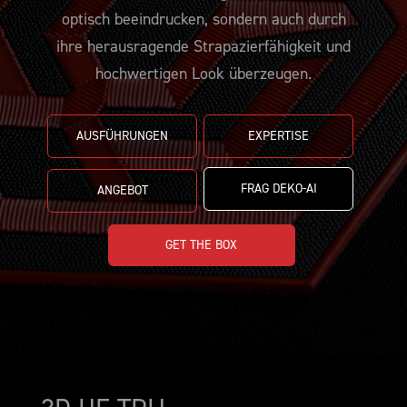
BEMUSTERUNG
CUSTOMIZE YOUR JERSEY
KONTAKT
optisch beeindrucken, sondern auch durch
ihre herausragende Strapazierfähigkeit und
hochwertigen Look überzeugen.
AUSFÜHRUNGEN
EXPERTISE
FRAG DEKO-AI
ANGEBOT
GET THE BOX