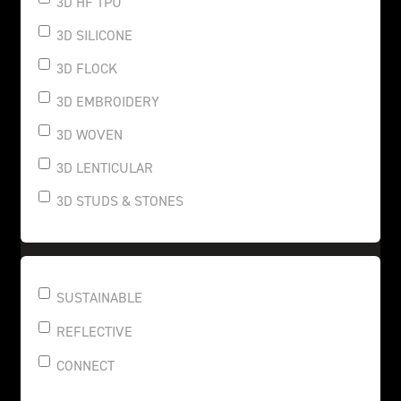
3D HF TPU
3D SILICONE
3D FLOCK
3D EMBROIDERY
3D WOVEN
3D LENTICULAR
3D STUDS & STONES
SUSTAINABLE
REFLECTIVE
CONNECT