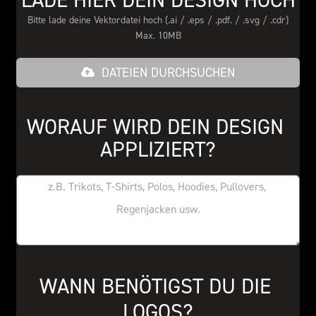
LADE HIER DEIN DESIGN HOCH
Bitte lade deine Vektordatei hoch (.ai / .eps / .pdf. / .svg / .cdr)
Max. 10MB
DATEIEN DURCHSUCHEN
WORAUF WIRD DEIN DESIGN 
APPLIZIERT?
WANN BENÖTIGST DU DIE 
LOGOS?