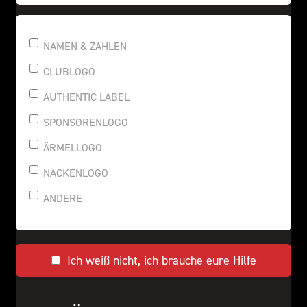
NAMEN & ZAHLEN
CLUBLOGO
AUTHENTIC LABEL
SPONSORENLOGO
ÄRMELLOGO
NACKENLOGO
ANDERE
Ich weiß nicht, ich brauche eure Hilfe