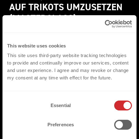
AUF TRIKOTS UMZUSETZEN 
(MASTERCLASS)
This website uses cookies
This site uses third-party website tracking technologies
to provide and continually improve our services, content
and user experience. I agree and may revoke or change
my consent at any time with effect for the future.
C
Essential
o
n
s
Preferences
e
FC VENEDIG - WIE MAN 
n