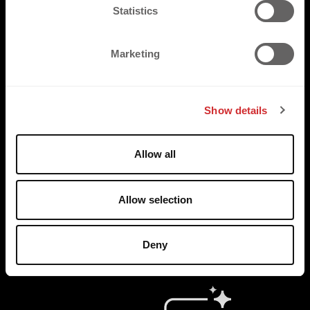
t
Statistics
METALLISCH WIRKENDE 
S
LOGOS AUF TRIKOTS 
e
Marketing
l
UMSETZT
e
c
Show details
t
i
o
Allow all
n
Allow selection
Deny