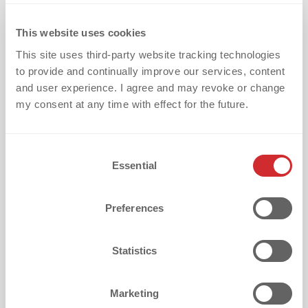
Deine größte Herausforderung bei der 
Textilveredelung?
This website uses cookies
This site uses third-party website tracking technologies
to provide and continually improve our services, content
and user experience. I agree and may revoke or change
Wie hast du uns gefunden?
my consent at any time with effect for the future.
C
Essential
o
Ich möchte alle zwei Wochen den dekoGraphics Digital 
n
Guide mit wertvollen Tipps zur Textilveredelung, Success 
s
Stories und spannenden Informationen über Produkte und 
Preferences
Services erhalten. Mir ist bewusst, dass ich mich jederzeit 
e
über den Abmeldelink oder durch eine formlose E-Mail an 
n
info@dekographics.com abmelden kann.
t
Statistics
S
Ich verstehe, dass dekoGraphics ausschließlich im B2B-
e
Bereich tätig ist und sich auf größere Mengen spezialisiert 
Marketing
l
hat (Mindestbestellmenge = 500 Stück pro Motiv). 