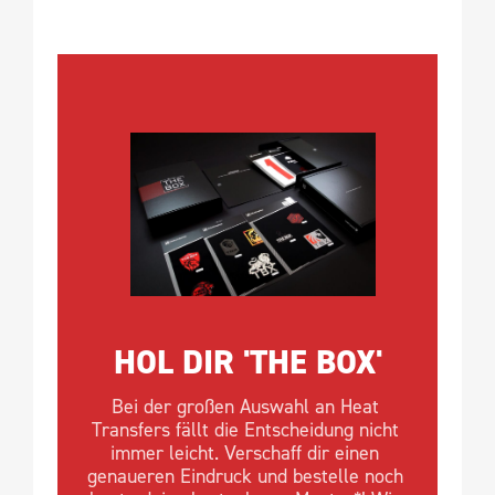
HOL DIR 'THE BOX'
Bei der großen Auswahl an Heat 
Transfers fällt die Entscheidung nicht 
immer leicht. Verschaff dir einen 
genaueren Eindruck und bestelle noch 