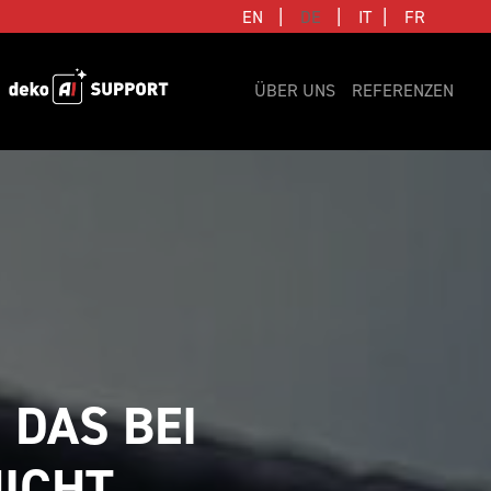
|
|
|
EN
DE
IT
FR
ÜBER UNS
REFERENZEN
DAS BEI 
ICHT 