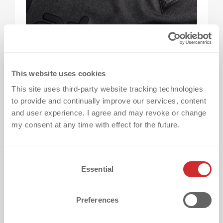
In contrasto con i tradizionali transfer
termoadesivi, le varianti in
3D SILICONE
This website uses cookies
offrono una profondità dimensionale e visiva
This site uses third-party website tracking technologies
unica. L'integrazione della tecnologia Smart e
to provide and continually improve our services, content
una vasta gamma di effetti li rende la scelta
and user experience. I agree and may revoke or change
preferita per applicazioni su abbigliamento
my consent at any time with effect for the future.
sportivo, della moda e aziendale.
C
Essential
Inoltre, la combinazione del
3D SILICONE
con
o
n
la tecnologia lenticolare introduce un'altra
s
innovazione, nota come
LENTEX®
. Questo
Preferences
e
fornisce ai loghi profondità e un effetto
n