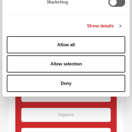
Hai ancora dubbi?
Marketing
l
e
Contattaci, troveremo la soluzione giusta per
c
Show details
t
te.
i
o
Allow all
n
Allow selection
Deny