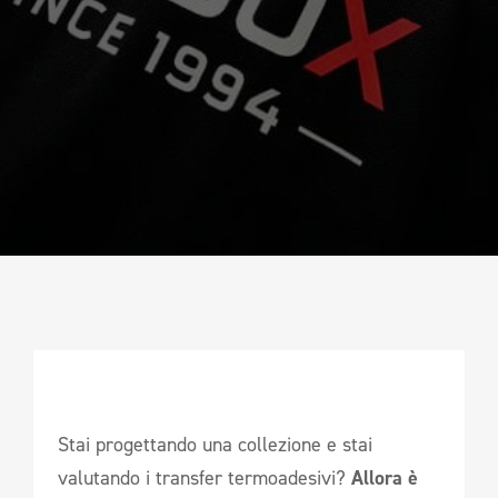
CAMPIONATURA
NEWSLETTER
Stai progettando una collezione e stai
valutando i transfer termoadesivi?
Allora è