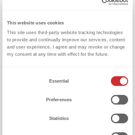
Dalle domande alla chiarezza sul tuo 
This website uses cookies
progetto: andiamo avanti insieme.
This site uses third-party website tracking technologies
Ora hai la risposta alle 10 domande più
to provide and continually improve our services, content
comuni sui transfer termoadesivi, dalla
and user experience. I agree and may revoke or change
compatibilità con i tessuti, all’applicazione,
my consent at any time with effect for the future.
fino alla tenuta. Pianificare un progetto senza
chiarezza porta spesso a ritardi, errori o
C
aspettative mancate.
Essential
o
n
s
In dekoGraphics accompagniamo ogni cliente
Preferences
e
dall’idea al prodotto finito con chiarezza,
n
rapidità e senza sorprese.
t
Statistics
S
e