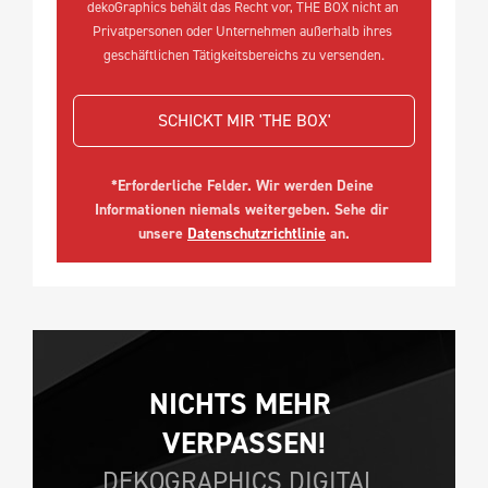
dekoGraphics behält das Recht vor, THE BOX nicht an 
Privatpersonen oder Unternehmen außerhalb ihres 
geschäftlichen Tätigkeitsbereichs zu versenden.
SCHICKT MIR 'THE BOX'
*Erforderliche Felder. Wir werden Deine 
Informationen niemals weitergeben. Sehe dir 
unsere 
Datenschutzrichtlinie
 an.
NICHTS MEHR 
VERPASSEN!
DEKOGRAPHICS DIGITAL