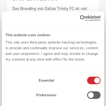
Das Branding von Dallas Trinity FC ist viel
mehr als nur Design – es ist ein echter
Ausdruck der Identität und Ambition des
Clubs.
This website uses cookies
This site uses third-party website tracking technologies
Robert Milam von ModestWorks bringt es auf
to provide and continually improve our services, content
den Punkt: "Danke für eure Unterstützung
and user experience. I agree and may revoke or change
und vielen Dank an alle, die die Kollektion zu
my consent at any time with effect for the future.
etwas ganz Besonderem gemacht haben!"
C
Hast du auch ein Projekt, das ein Statement 
Essential
o
verdient?
n
Dann lass uns loslegen.
Kontaktiere uns am
s
Preferences
besten noch heute.
e
n