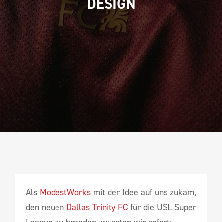
DESIGN
Als
ModestWorks
mit der Idee auf uns zukam,
den neuen
Dallas Trinity FC
für die USL Super
League zu branden, wussten wir sofort: