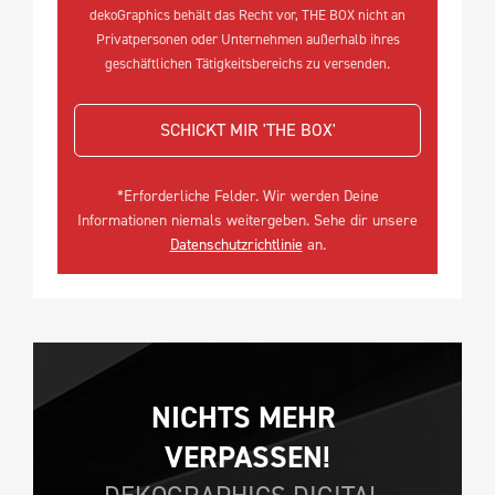
dekoGraphics behält das Recht vor, THE BOX nicht an
Privatpersonen oder Unternehmen außerhalb ihres
geschäftlichen Tätigkeitsbereichs zu versenden.
SCHICKT MIR 'THE BOX'
*Erforderliche Felder. Wir werden Deine
Informationen niemals weitergeben. Sehe dir unsere
Datenschutzrichtlinie
an.
NICHTS MEHR 
VERPASSEN!