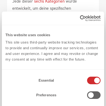
Jede dieser
sechs Kategorien
wurde
entwickelt, um deine spezifischen
Herausforderungen zu lösen und
sicherzustellen, dass deine Logos nicht nur
gut aussehen, sondern auch auf höchstem
This website uses cookies
Niveau performen. Bei dekoGraphics sind wir
This site uses third-party website tracking technologies
stolz darauf, dir innovative, langlebige und
to provide and continually improve our services, content
individuelle Lösungen zu bieten.
and user experience. I agree and may revoke or change
my consent at any time with effect for the future.
Kontaktiere uns noch heute, um dein Projekt
zu besprechen oder ein kostenloses Muster
C
aus unserem Solution Centre zu erhalten!
Essential
o
n
s
Preferences
e
n